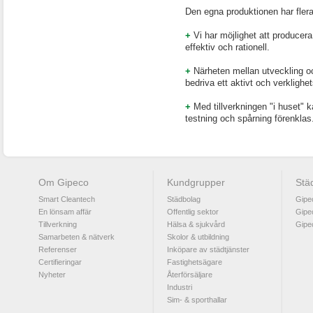
Den egna produktionen har flera
+
Vi har möjlighet att producera 
effektiv och rationell.
+
Närheten mellan utveckling oc
bedriva ett aktivt och verklighe
+
Med tillverkningen "i huset" ka
testning och spårning förenklas
Om Gipeco
Kundgrupper
Stä
Smart Cleantech
Städbolag
Gipe
En lönsam affär
Offentlig sektor
Gipe
Tillverkning
Hälsa & sjukvård
Gipe
Samarbeten & nätverk
Skolor & utbildning
Referenser
Inköpare av städtjänster
Certifieringar
Fastighetsägare
Nyheter
Återförsäljare
Industri
Sim- & sporthallar