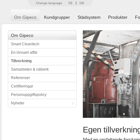
Change language
SE
GB
Om Gipeco
Kundgrupper
Städsystem
Produkter
Fo
Om Gipeco
Smart Cleantech
En lönsam affär
Tillverkning
Samarbeten & nätverk
Referenser
Certifieringar
Personuppgiftspolicy
Nyheter
Egen tillverknin
Med en omfattande forsknin