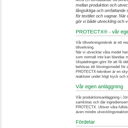
mellan produktion och utveck
långsiktiga och omfattande sa
för textilier och vagnar. Nä
gör vi både utveckling och 
PROTECTX® - vår egenu
Vår tillverkningsteknik är ett r
tillverkning.
När vi utvecklar våra medel han
som normalt inte kan blandas me
Utspädningen görs för att få rät
behövas ett lösningsmedel för a
PROTECTX-tekniken är en skydd
reaktorer under högt tryck och 
Vår egen anläggning
Vår produktionsanläggning i Jön
samköras och där ingredienserna
PROTECTX. Utöver våra fullskal
även mindre utvecklingsreaktore
Fördelar