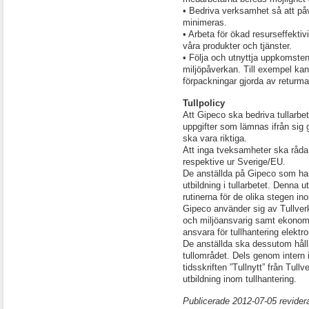
• Bedriva verksamhet så att p
minimeras.
• Arbeta för ökad resurseffekt
våra produkter och tjänster.
• Följa och utnyttja uppkomste
miljöpåverkan. Till exempel kan
förpackningar gjorda av returmat
Tullpolicy
Att Gipeco ska bedriva tullarbet
uppgifter som lämnas ifrån sig
ska vara riktiga.
Att inga tveksamheter ska råda 
respektive ur Sverige/EU.
De anställda på Gipeco som han
utbildning i tullarbetet. Denna 
rutinerna för de olika stegen i
Gipeco använder sig av Tullverke
och miljöansvarig samt ekonomi
ansvara för tullhantering elektro
De anställda ska dessutom hål
tullområdet. Dels genom intern
tidsskriften ”Tullnytt” från Tull
utbildning inom tullhantering.
Publicerade 2012-07-05 revider