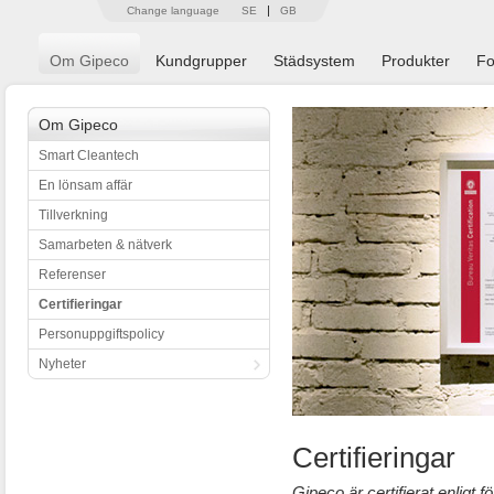
Change language
SE
GB
Om Gipeco
Kundgrupper
Städsystem
Produkter
Fo
Om Gipeco
Smart Cleantech
En lönsam affär
Tillverkning
Samarbeten & nätverk
Referenser
Certifieringar
Personuppgiftspolicy
Nyheter
Certifieringar
Gipeco är certifierat enligt