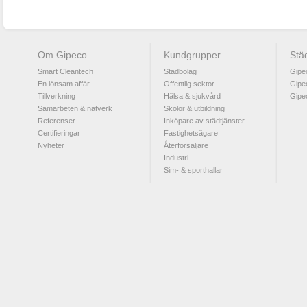
Om Gipeco
Kundgrupper
Stä
Smart Cleantech
Städbolag
Gipe
En lönsam affär
Offentlig sektor
Gipe
Tillverkning
Hälsa & sjukvård
Gipe
Samarbeten & nätverk
Skolor & utbildning
Referenser
Inköpare av städtjänster
Certifieringar
Fastighetsägare
Nyheter
Återförsäljare
Industri
Sim- & sporthallar