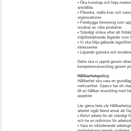
• Öka kunskap och höja medvet
anställda.
• Påverka, ställa krav och sam
organisationer.
• Förebygga förorening som uppk
orsakas av våra produkter.
• Ständigt sträva efter att förbä
miljöförbättrande åtgärder som l
• Vi ska följa gällande lagstift
intressenter.
• Löpande granska och revidera 
Detta ska vi uppnå genom allas 
kompetensutveckling genom plane
Hållbarhetspolicy
Hållbarhet ska vara en grundläg
verksamhet. Gipeco har ett sta
till en hållbar utveckling med 
aspekter.
Läs gärna hela vår Hållbarhetspo
arbetet ingår bland annat att G
• Aktivt arbeta för att ständigt
och ha en nollvision för arbetso
• Vara en inkluderande arbetsg
medarbetarna bereds möjlighet at