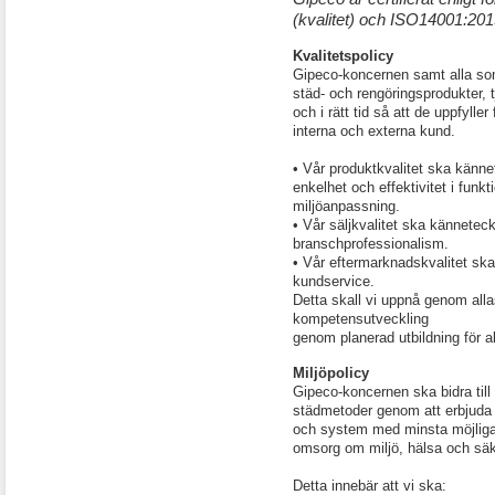
(kvalitet) och ISO14001:2015
Kvalitetspolicy
Gipeco-koncernen samt alla som
städ- och rengöringsprodukter, 
och i rätt tid så att de uppfyller
interna och externa kund.
• Vår produktkvalitet ska kän
enkelhet och effektivitet i fun
miljöanpassning.
• Vår säljkvalitet ska känneteck
branschprofessionalism.
• Vår eftermarknadskvalitet ska
kundservice.
Detta skall vi uppnå genom alla
kompetensutveckling
genom planerad utbildning för all
Miljöpolicy
Gipeco-koncernen ska bidra till 
städmetoder genom att erbjuda
och system med minsta möjliga
omsorg om miljö, hälsa och säk
Detta innebär att vi ska: