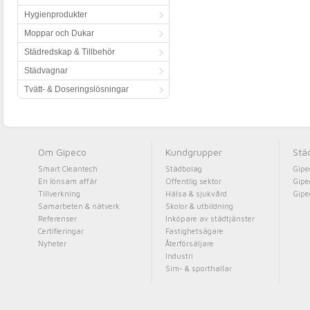
Hygienprodukter
Moppar och Dukar
Städredskap & Tillbehör
Städvagnar
Tvätt- & Doseringslösningar
Om Gipeco
Kundgrupper
Stä
Smart Cleantech
Städbolag
Gipe
En lönsam affär
Offentlig sektor
Gipe
Tillverkning
Hälsa & sjukvård
Gipe
Samarbeten & nätverk
Skolor & utbildning
Referenser
Inköpare av städtjänster
Certifieringar
Fastighetsägare
Nyheter
Återförsäljare
Industri
Sim- & sporthallar