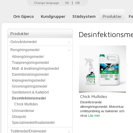
Change language
SE
GB
Om Gipeco
Kundgrupper
Städsystem
Produkter
Fo
Desinfektionsm
Produkter
Golvvårdsmedel
Rengöringsmedel
Allrengöringsmedel
Trapprengöringsmedel
Matt- & textilrengöringsmedel
Dammbindningsmedel
Impregneringsmedel
Grovrengöringsmedel
Sanitetsrent & Kalkbort
Chick Multides
Desinfektionsmedel
Desinficerande
Chick Multides
allrengöringsmedel. Motverkar
Urinoarstenar
smittspridning av bakterier och
virus
Läs mer
Glasputs
Specialmedel/Insatsmedel
Tvättmedel/Diskmedel